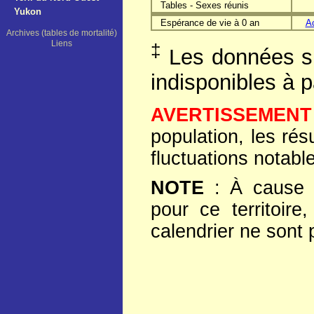
Tables - Sexes réunis
Yukon
Espérance de vie à 0 an
A
Archives (tables de mortalité)
Liens
‡
Les données su
indisponibles à p
AVERTISSEMENT
population, les rés
fluctuations notabl
NOTE
: À cause d
pour ce territoir
calendrier ne sont