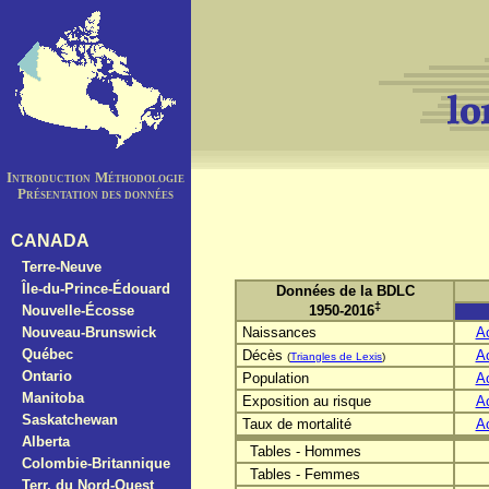
Introduction
Méthodologie
Présentation des données
CANADA
Terre-Neuve
Île-du-Prince-Édouard
Données de la BDLC
‡
Nouvelle-Écosse
1950-2016
Nouveau-Brunswick
Naissances
A
Québec
Décès
A
(
Triangles de Lexis
)
Ontario
Population
A
Manitoba
Exposition au risque
A
Saskatchewan
Taux de mortalité
A
Alberta
Tables - Hommes
Colombie-Britannique
Tables - Femmes
Terr. du Nord-Ouest