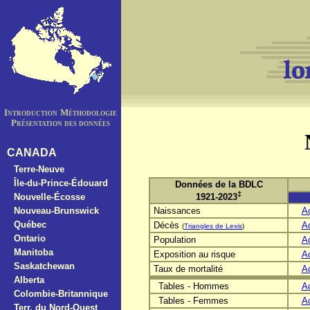
Introduction
Méthodologie
Présentation des données
CANADA
Terre-Neuve
Île-du-Prince-Édouard
Données de la BDLC
‡
Nouvelle-Écosse
1921-2023
Nouveau-Brunswick
Naissances
A
Québec
Décès
A
(
Triangles de Lexis
)
Ontario
Population
A
Manitoba
Exposition au risque
A
Saskatchewan
Taux de mortalité
A
Alberta
Tables - Hommes
A
Colombie-Britannique
Tables - Femmes
A
Terr. du Nord-Ouest