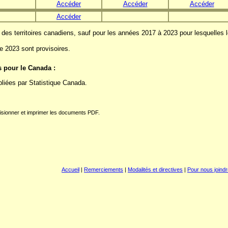
Accéder
Accéder
Accéder
Accéder
es territoires canadiens, sauf pour les années 2017 à 2023 pour lesquelles
e 2023 sont provisoires.
s pour le Canada :
liées par Statistique Canada.
isionner et imprimer les documents PDF.
Accueil
|
Remerciements
|
Modalités et directives
|
Pour nous joindr