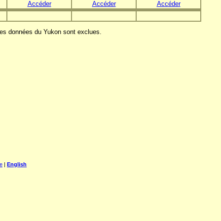
Accéder
Accéder
Accéder
 les données du Yukon sont exclues.
e
|
English