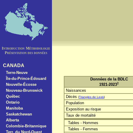
Introduction
Méthodologie
Présentation des données
CANADA
Terre-Neuve
Île-du-Prince-Édouard
Données de la BDLC
‡
Nouvelle-Écosse
1921-2023
Nouveau-Brunswick
Naissances
Québec
Décès
(
Triangles de Lexis
)
Ontario
Population
Manitoba
Exposition au risque
Saskatchewan
Taux de mortalité
Alberta
Tables - Hommes
Colombie-Britannique
Tables - Femmes
Terr. du Nord-Ouest