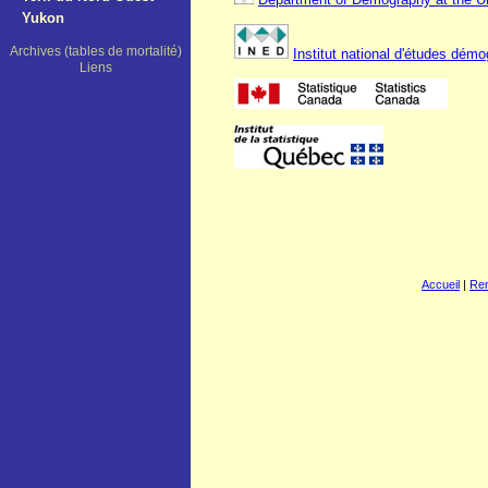
Yukon
Archives (tables de mortalité)
Institut national d'études dém
Liens
Accueil
|
Re