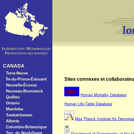
Introduction
Méthodologie
Présentation des données
CANADA
Terre-Neuve
Sites connexes et collaborateu
Île-du-Prince-Édouard
Nouvelle-Écosse
Nouveau-Brunswick
Human Mortality Database
Québec
Ontario
Human Life-Table Database
Manitoba
Saskatchewan
Max Planck Institute for Demogr
Alberta
Colombie-Britannique
Terr. du Nord-Ouest
Department of Demography at the Uni