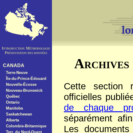
Introduction
Méthodologie
Présentation des données
Archives 
CANADA
Terre-Neuve
Île-du-Prince-Édouard
Cette section 
Nouvelle-Écosse
Nouveau-Brunswick
officielles publ
Québec
Ontario
de chaque pro
Manitoba
Saskatchewan
séparément afin
Alberta
Colombie-Britannique
Les documents 
Terr. du Nord-Ouest