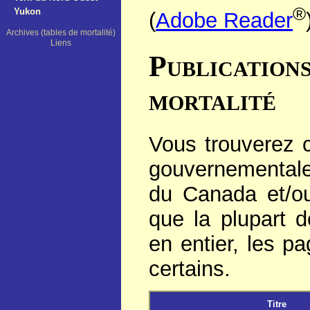
®
Yukon
(
Adobe Reader
Archives (tables de mortalité)
Liens
Publication
mortalité
Vous trouverez c
gouvernementales
du Canada et/ou 
que la plupart 
en entier, les p
certains.
Titre